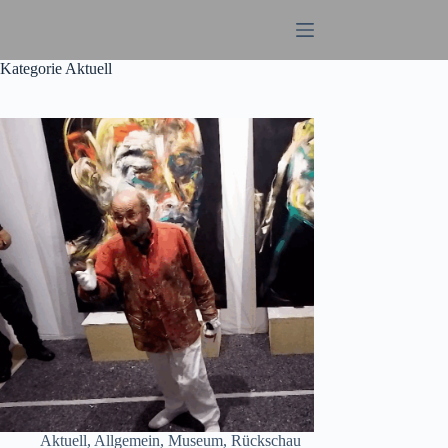
Zum
Inhalt
springen
Kategorie
Aktuell
Aktuell
,
Allgemein
,
Museum
,
Rückschau