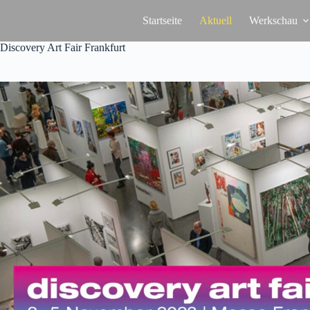
Zum
Inhalt
Startseite
Aktuell
Werkschau
springen
Discovery Art Fair Frankfurt